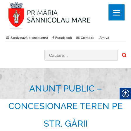
Sesizează o problemă
Facebook
Contact
Arhivă
C
a
u
t
ANUNȚ PUBLIC –
ă
d
u
CONCESIONARE TEREN PE
p
ă
STR. GĂRII
: