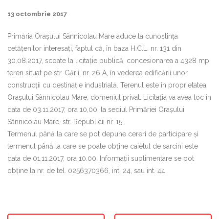
13 octombrie 2017
Primăria Oraşului Sânnicolau Mare aduce la cunoştinţa
cetăţenilor interesaţi, faptul că, în baza H.C.L. nr. 131 din
30.08.2017, scoate la licitaţie publică, concesionarea a 4328 mp
teren situat pe str. Gării, nr. 26 A, în vederea edificării unor
construcţii cu destinaţie industrială. Terenul este în proprietatea
Oraşului Sânnicolau Mare, domeniul privat. Licitaţia va avea loc în
data de 03.11.2017, ora 10,00, la sediul Primăriei Oraşului
Sânnicolau Mare, str. Republicii nr. 15.
Termenul până la care se pot depune cereri de participare și
termenul până la care se poate obține caietul de sarcini este
data de 01.11.2017, ora 10.00. Informaţii suplimentare se pot
obţine la nr. de tel. 0256370366, int. 24, sau int. 44.