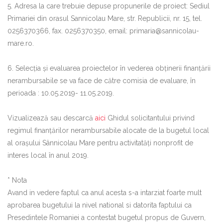
5. Adresa la care trebuie depuse propunerile de proiect: Sediul
Primariei din orasul Sannicolau Mare, str. Republicii, nr. 15, tel.
0256370366, fax. 0256370350, email: primaria@sannicolau-
mare.ro.
6. Selecţia şi evaluarea proiectelor în vederea obţinerii finanţării
nerambursabile se va face de către comisia de evaluare, în
perioada : 10.05.2019- 11.05.2019.
Vizualizează sau descarcă
aici
Ghidul solicitantului privind
regimul finanțărilor nerambursabile alocate de la bugetul local
al orașului Sânnicolau Mare pentru activitatăți nonprofit de
interes local în anul 2019.
* Nota
Avand in vedere faptul ca anul acesta s-a intarziat foarte mult
aprobarea bugetului la nivel national si datorita faptului ca
Presedintele Romaniei a contestat bugetul propus de Guvern,