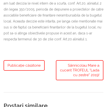
am luat decizia le nivel intern de a scurta, conf. Art.20, aliniatul 2
din legea 350/2005, perioda de depunere a proiectelor de catre
asociatiile beneficiare de finantare nerambursabila de la bugetul
local. Aceasta decizie este intarita, pe langa cele mentionate mai
sus si de faptul ca beneficiarii finantarilor de la bugetul local, nu
pot sa-si atinga obiectivele propuse in acest an, daca s-ar
respecta termenul de 30 de zile conf. Art.20 aliniatul 1.
Publicație căsătorie
Sânnicolau Mare a
cucerit TROFEUL “Lada
cu zestre” 2019!
Postari similare