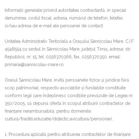
Informaţii generale privind autoritatea contractantă, in special
denumirea, codul fiscal, adresa, numărul de telefon, telefax
si/sau adresa de e-mail ale persoanei de contact:
Unitatea Administrativ Teritorială a Orașului Sânnicolau Mare, C.I.F
4548554,cu sediul în Sânnicolau Mare, județul Timiș, adresa: str.
Republicii, nr. 15, tel. 0256370366, fax. 0256370350, email:
primaria@sannicolau-mare.ro.
Orasul Sannicolau Mare, invită persoanele fizice şi juridice fără
scop patrimonial, respectiv asociaţiile şi fundaţiile constituite
conform legii care îndeplinesc condiţiile prevăzute de Legea nr.
350/2005, să depună ofertă în scopul atribuirii contractelor de
finanţare nerambursabilă, pentru domeniile:
cultură/traditii,educatie/didactic,avicultura/pensionari.
1. Procedura aplicată pentru atribuirea contractelor de finanţare