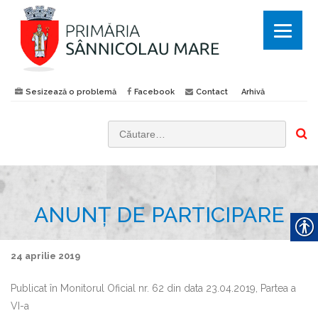
Sesizează o problemă
Facebook
Contact
Arhivă
C
a
u
t
ANUNŢ DE PARTICIPARE
ă
d
u
24 aprilie 2019
p
ă
Publicat în Monitorul Oficial nr. 62 din data 23.04.2019, Partea a
:
VI-a