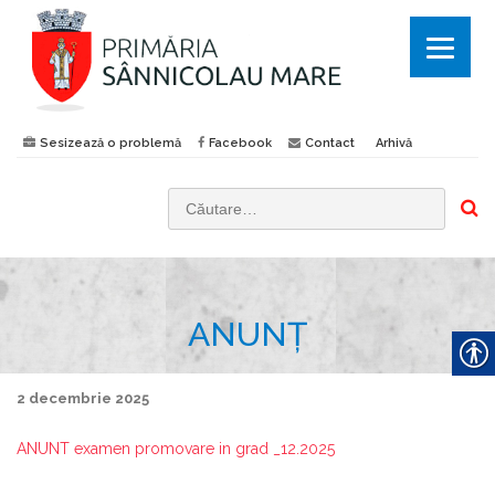
Sesizează o problemă
Facebook
Contact
Arhivă
C
a
u
t
ANUNȚ
ă
d
u
2 decembrie 2025
p
ă
ANUNT examen promovare in grad _12.2025
: