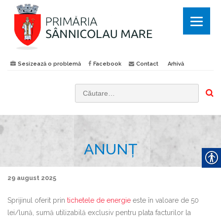
Sesizează o problemă
Facebook
Contact
Arhivă
C
a
u
t
ANUNȚ
ă
d
u
29 august 2025
p
ă
Sprijinul oferit prin
tichetele de energie
este în valoare de 50
:
lei/lună, sumă utilizabilă exclusiv pentru plata facturilor la