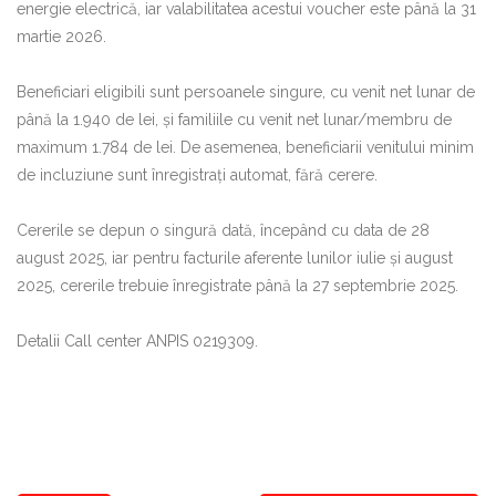
energie electrică, iar valabilitatea acestui voucher este până la 31
martie 2026.
Beneficiari eligibili sunt persoanele singure, cu venit net lunar de
până la 1.940 de lei, şi familiile cu venit net lunar/membru de
maximum 1.784 de lei. De asemenea, beneficiarii venitului minim
de incluziune sunt înregistraţi automat, fără cerere.
Cererile se depun o singură dată, începând cu data de 28
august 2025, iar pentru facturile aferente lunilor iulie şi august
2025, cererile trebuie înregistrate până la 27 septembrie 2025.
Detalii Call center ANPIS 0219309.