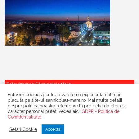
Televiziunea Sânnicolau Mare
Folosim cookies pentru a va oferi o experienta cat mai
placuta pe site-ul sannicolau-mare.ro. Mai multe detalii
despre politica noastra referitoare la protectia datelor cu
caracter personal puteti vedea aici:
GDPR - Politica de
Confidentialitate
Copyright
Primaria Sannicolau Mare
| portal realizat de
Dow Media
|
Setari Cookie
Accepta
gazduit de
BanatHost.ro