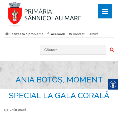
Sesizează o problemă
Facebook
Contact
Arhivă
C
a
u
t
ANIA BOTOȘ, MOMENT
ă
d
u
SPECIAL LA GALA CORALĂ
p
ă
13 iunie 2026
: