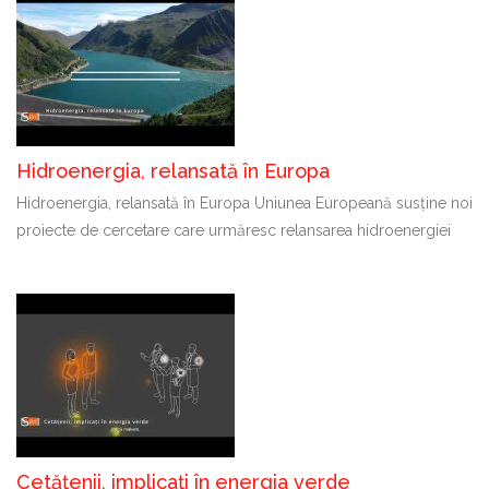
Hidroenergia, relansată în Europa
Hidroenergia, relansată în Europa Uniunea Europeană susține noi
proiecte de cercetare care urmăresc relansarea hidroenergiei
Cetățenii, implicați în energia verde