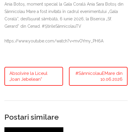
Ania Botoș, moment special la Gala Corală Ania Sara Botoș din
Sânnicolau Mare a fost invitată în cadrul evenimentului „Gala
Corală”, desfășurat sâmbătă, 6 iunie 2026, la Biserica „Sf.
Gerard” din Cenad. #ȘtirileSânnicolauTV
https://www.youtube.com/watch?v=mvOYmy_PH6A
Absolvire la Liceul
#SânnicolauEMare din
„Ioan Jebelean”
10.06.2026
Postari similare