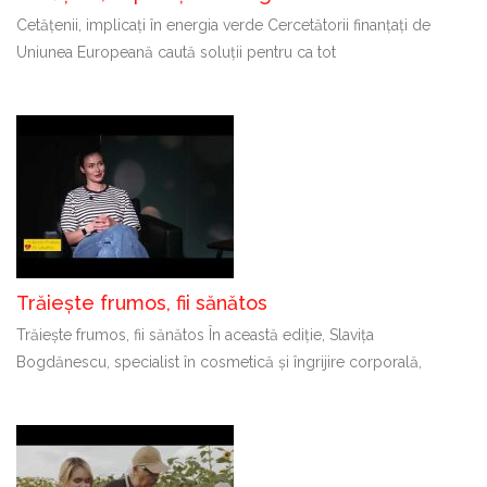
Cetățenii, implicați în energia verde Cercetătorii finanțați de
Uniunea Europeană caută soluții pentru ca tot
Trăiește frumos, fii sănătos
Trăiește frumos, fii sănătos În această ediție, Slavița
Bogdănescu, specialist în cosmetică și îngrijire corporală,