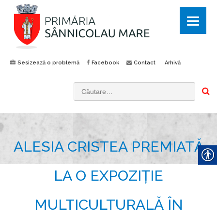
Sesizează o problemă
Facebook
Contact
Arhivă
C
a
u
t
ALESIA CRISTEA PREMIATĂ
ă
d
u
LA O EXPOZIȚIE
p
ă
MULTICULTURALĂ ÎN
: