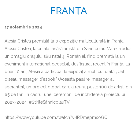
FRANȚA
17 noiembrie 2024
Alesia Cristea premiată la o expoziție multiculturală în Franța
Alesia Cristea, talentata tânără artistă din Sânnicolau Mare, a adus
un omagiu orașului său natal și României, fiind premiată la un
eveniment internațional deosebit, desfășurat recent în Franța. La
doar 10 ani, Alesia a participat la expoziția multiculturală „Cet
oiseau messager d’espoir” (Această pasăre, mesager al
speranței), un proiect global care a reunit peste 100 de artiști din
65 de țări, în cadrul unei ceremonii de închidere a proiectului
2023-2024. #ȘtirileSânnicolauTV
https://www.youtube.com/watch?v=IRDmepmsoGQ