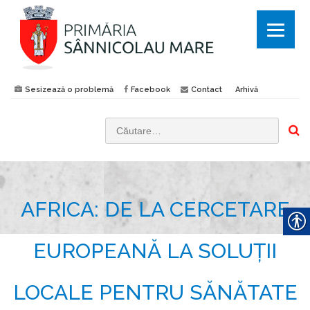
Sesizează o problemă
Facebook
Contact
Arhivă
C
a
u
t
AFRICA: DE LA CERCETARE
ă
d
u
EUROPEANĂ LA SOLUȚII
p
ă
LOCALE PENTRU SĂNĂTATE
: