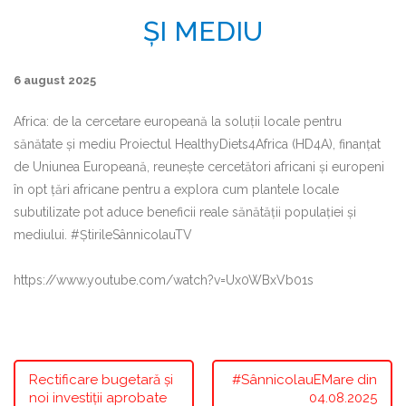
ȘI MEDIU
6 august 2025
Africa: de la cercetare europeană la soluții locale pentru
sănătate și mediu Proiectul HealthyDiets4Africa (HD4A), finanțat
de Uniunea Europeană, reunește cercetători africani și europeni
în opt țări africane pentru a explora cum plantele locale
subutilizate pot aduce beneficii reale sănătății populației și
mediului. #ȘtirileSânnicolauTV
https://www.youtube.com/watch?v=Ux0WBxVb01s
Rectificare bugetară și
#SânnicolauEMare din
noi investiții aprobate
04.08.2025