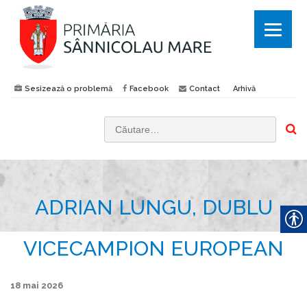
Sesizează o problemă
Facebook
Contact
Arhivă
C
a
u
t
ADRIAN LUNGU, DUBLU
ă
d
u
VICECAMPION EUROPEAN
p
ă
18 mai 2026
: