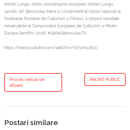
Adrian Lungu, dublu vicecampion european Adrian Lungu,
sportiv din Sânnicolau Mare și component al lotului național al
Federației Române de Culturism și Fitness, a obținut rezultate
remarcabile la Campionatul European de Culturism și Mister
Europa SemiPro 2026. #ȘtirileSânnicolauTV
https://www.youtube.com/watch?v=YOryxhx36zc
Proces verbal de
ANUNȚ PUBLIC
afișare
Postari similare