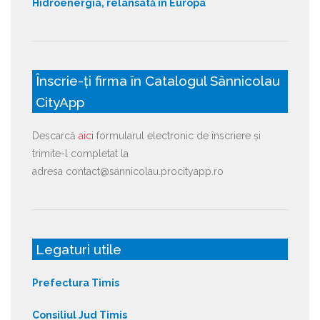
Hidroenergia, relansată în Europa
Înscrie-ți firma în Catalogul Sânnicolau
CityApp
Descarcă
aici
formularul electronic de înscriere și
trimite-l completat la
adresa contact@sannicolau.procityapp.ro
Legaturi utile
Prefectura Timis
Consiliul Jud Timis