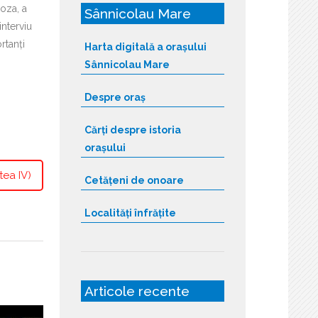
roza, a
Sânnicolau Mare
interviu
rtanți
Harta digitală a orașului
Sânnicolau Mare
Despre oraș
Cărți despre istoria
orașului
tea IV)
Cetățeni de onoare
Localități înfrățite
Articole recente