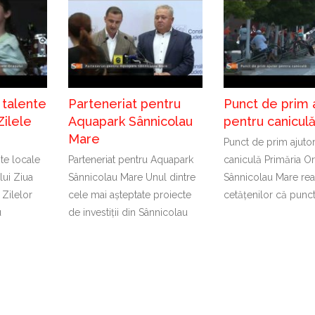
 talente
Parteneriat pentru
Punct de prim 
Zilele
Aquapark Sânnicolau
pentru canicul
Mare
Punct de prim ajuto
nte locale
Parteneriat pentru Aquapark
caniculă Primăria Or
lui Ziua
Sânnicolau Mare Unul dintre
Sânnicolau Mare rea
 Zilelor
cele mai așteptate proiecte
cetățenilor că punc
u
de investiții din Sânnicolau