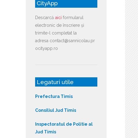
CityApp
Descarcă
aici
formularul
electronic de înscriere și
trimite-l completat la
adresa contact@sannicolau.pr
ocityapp.ro
Legaturi utile
Prefectura Timis
Consiliul Jud Timis
Inspectoratul de Politie al
Jud Timis