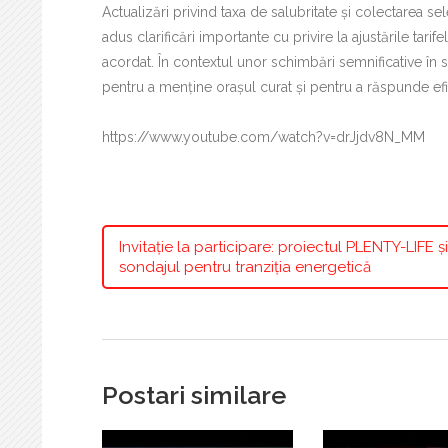
Actualizări privind taxa de salubritate și colectarea 
adus clarificări importante cu privire la ajustările tarif
acordat. În contextul unor schimbări semnificative în s
pentru a menține orașul curat și pentru a răspunde efi
https://www.youtube.com/watch?v=drJjdv8N_MM
Invitație la participare: proiectul PLENTY-LIFE și
sondajul pentru tranziția energetică
Postari similare