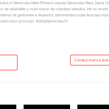
selectivă în Sânnicolau Mare Primarul orașului Sânnicolau Mare, Danuț G
elor de salubritate și noile măsuri de colectare selectivă, într-un recent 
istemul de gestionare a deșeurilor, administrația locală face pași impo
cient noilor provocări. #ȘtirileSânnicolauTV
Canalul Aranca (par