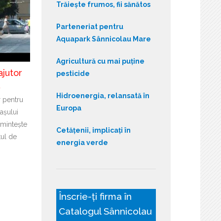
Trăiește frumos, fii sănătos
Parteneriat pentru
Aquapark Sânnicolau Mare
Agricultură cu mai puține
ajutor
pesticide
ă
Hidroenergia, relansată în
r pentru
Europa
așului
mintește
Cetățenii, implicați în
tul de
energia verde
Înscrie-ți firma în
Catalogul Sânnicolau