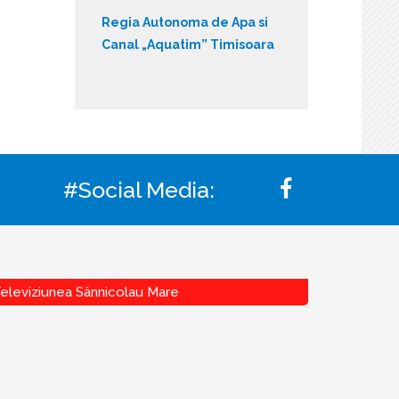
Regia Autonoma de Apa si
Canal „Aquatim” Timisoara
#Social Media:
eleviziunea Sânnicolau Mare