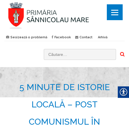
Sesizează o problemă
Facebook
Contact
Arhivă
C
a
u
t
5 MINUTE DE ISTORIE
ă
d
u
LOCALĂ – POST
p
ă
COMUNISMUL ÎN
: