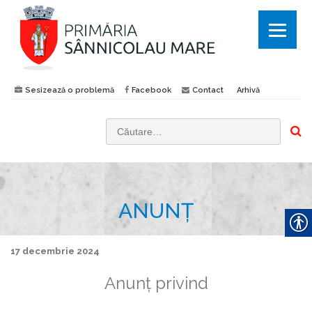
Sesizează o problemă
Facebook
Contact
Arhivă
C
a
u
t
ANUNȚ
ă
d
u
17 decembrie 2024
p
Anunț privind
ă
: