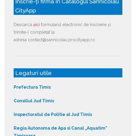
Înscrie-ți firma în Catalogul Sânnicolau
CityApp
Descarcă
aici
formularul electronic de înscriere și
trimite-l completat la
adresa contact@sannicolau.procityapp.ro
Legaturi utile
Prefectura Timis
Consiliul Jud Timis
Inspectoratul de Politie al Jud Timis
Regia Autonoma de Apa si Canal „Aquatim”
Timisoara