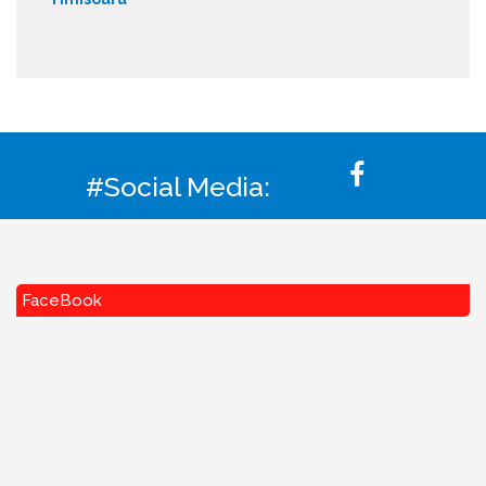
#Social Media:
FaceBook