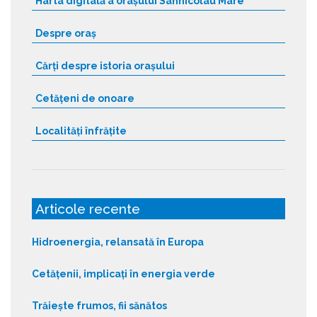
Harta digitală a orașului Sânnicolau Mare
Despre oraș
Cărți despre istoria orașului
Cetățeni de onoare
Localități înfrățite
Articole recente
Hidroenergia, relansată în Europa
Cetățenii, implicați în energia verde
Trăiește frumos, fii sănătos