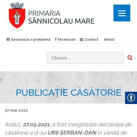
Sesizează o problemă
Facebook
Contact
Arhivă
C
a
u
t
PUBLICAȚIE CĂSĂTORIE
ă
d
u
27 mai 2021
p
ă
Astăzi,
27.05.2021,
a fost înregistrată declaraţia de
:
căsătorie a d-lui
URS ȘERBAN-DAN
în vârstă de