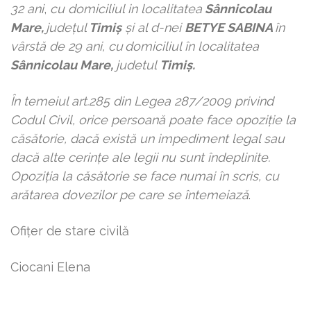
32 ani
,
cu domiciliul in localitatea
Sânnicolau
Mare,
judeţul
Timiș
şi al d-nei
BETYE SABINA
în
vârstă de 29 ani, cu
domiciliul în localitatea
Sânnicolau Mare,
judetul
Timiș
.
În temeiul a
rt.285 din Legea 287/2009 privind
Codul Civil, orice persoană poate face opoziţie la
căsătorie, dacă există un impediment legal sau
dacă alte cerinţe ale legii nu sunt îndeplinite.
Opoziţia la căsătorie se face numai în scris, cu
arătarea dovezilor pe care se întemeiază
.
Ofiţer de stare civilă
Ciocani Elena