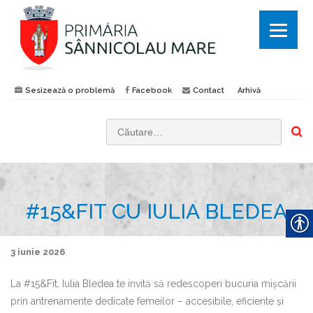
Sesizează o problemă
Facebook
Contact
Arhivă
C
a
u
t
#15&FIT CU IULIA BLEDEA
ă
d
u
3 iunie 2026
p
ă
La #15&Fit, Iulia Bledea te invită să redescoperi bucuria mișcării
:
prin antrenamente dedicate femeilor – accesibile, eficiente și