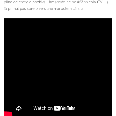
pline de energie pozitivă. Urmărește-ne pe #SânnicolauTV – și
fă primul pas spre o versiune mai puternică a ta!