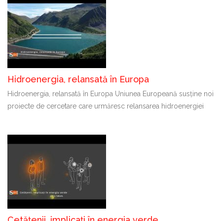
Hidroenergia, relansată în Europa
Hidroenergia, relansată în Europa Uniunea Europeană susține noi
proiecte de cercetare care urmăresc relansarea hidroenergiei
Cetățenii, implicați în energia verde