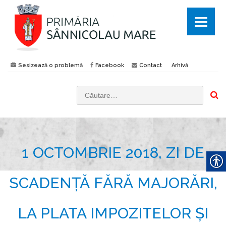
Sesizează o problemă
Facebook
Contact
Arhivă
C
a
u
t
1 OCTOMBRIE 2018, ZI DE
ă
d
u
SCADENȚĂ FĂRĂ MAJORĂRI,
p
ă
LA PLATA IMPOZITELOR ȘI
: