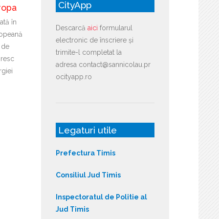
CityApp
ropa
ată în
Descarcă
aici
formularul
ropeană
electronic de înscriere și
 de
trimite-l completat la
ăresc
adresa contact@sannicolau.pr
giei
ocityapp.ro
Legaturi utile
Prefectura Timis
Consiliul Jud Timis
Inspectoratul de Politie al
Jud Timis