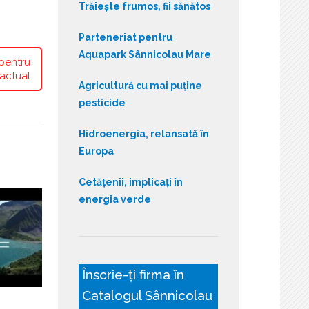
Trăiește frumos, fii sănătos
Parteneriat pentru
Aquapark Sânnicolau Mare
pentru
actual
Agricultură cu mai puține
pesticide
Hidroenergia, relansată în
Europa
Cetățenii, implicați în
energia verde
Înscrie-ți firma în
Catalogul Sânnicolau