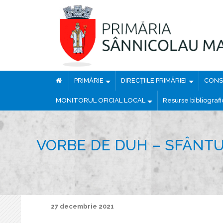
PRIMĂRIE
DIRECȚIILE PRIMĂRIEI
CONSI
MONITORUL OFICIAL LOCAL
Resurse bibliograf
VORBE DE DUH – SFÂNTU
27 decembrie 2021