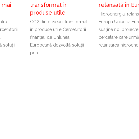
t mai
transformat în
relansată în Eu
produse utile
Hidroenergia, relans
ntru
CO2 din deșeuri, transformat
Europa Uniunea Eu
cetătorii
în produse utile Cercetătorii
susține noi proiecte
a
finanțați de Uniunea
cercetare care urm
 soluții
Europeană dezvoltă soluții
relansarea hidroener
prin