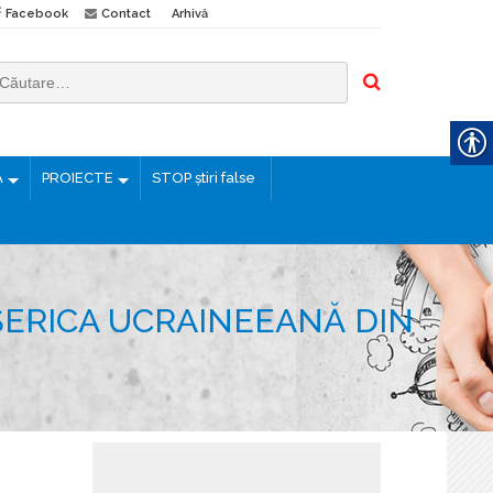
Facebook
Contact
Arhivă
Ă
PROIECTE
STOP știri false
SERICA UCRAINEEANĂ DIN