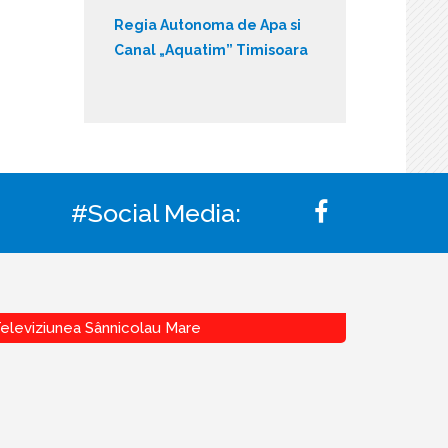
Regia Autonoma de Apa si
Canal „Aquatim” Timisoara
#Social Media:
eleviziunea Sânnicolau Mare