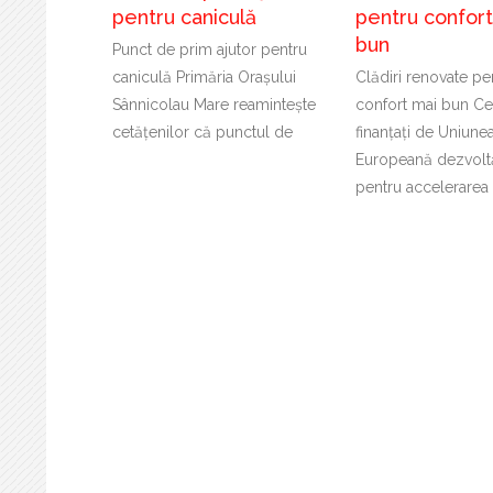
pentru caniculă
pentru confor
bun
Punct de prim ajutor pentru
caniculă Primăria Orașului
Clădiri renovate pe
Sânnicolau Mare reamintește
confort mai bun Cer
cetățenilor că punctul de
finanțați de Uniune
Europeană dezvoltă
pentru accelerarea