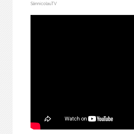
SânnicolauTV