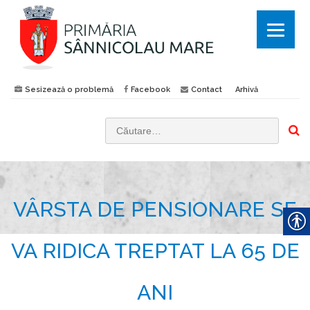
Sesizează o problemă
Facebook
Contact
Arhivă
C
a
u
t
VÂRSTA DE PENSIONARE SE
ă
d
u
VA RIDICA TREPTAT LA 65 DE
p
ă
ANI
: