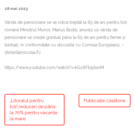
28 mai 2023
Vârsta de pensionare se va ridica treptat la 65 de ani pentru toți
românii Ministrul Muncii, Marius Budăi, anunță că vârsta de
pensionare va crește gradual până la 65 de ani pentru femei și
bărbați, în conformitate cu discuțiile cu Comisia Europeană. –
ȘtirileSânnicolauTv
https://www.youtube.com/watch?v=kGc6Fb9AxnM
„Litoralul pentru
Publicație căsătorie
toți”,reduceri de până
la 70% pentru vacanțe
la mare