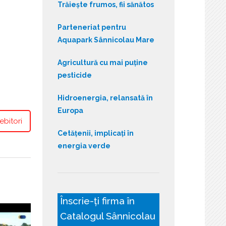
Trăiește frumos, fii sănătos
Parteneriat pentru
Aquapark Sânnicolau Mare
Agricultură cu mai puține
pesticide
Hidroenergia, relansată în
Europa
ebitori
Cetățenii, implicați în
energia verde
Înscrie-ți firma în
Catalogul Sânnicolau