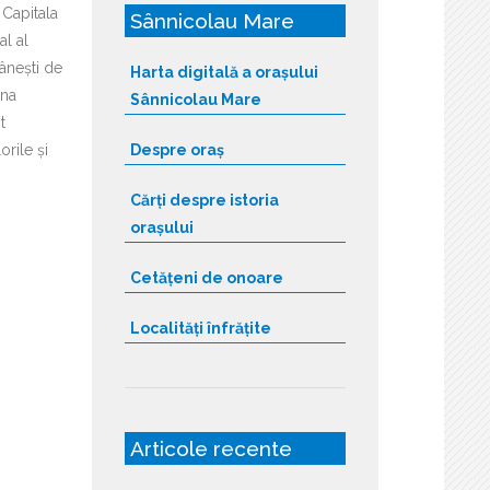
 Capitala
Sânnicolau Mare
l al
ânești de
Harta digitală a orașului
ana
Sânnicolau Mare
t
rile și
Despre oraș
Cărți despre istoria
orașului
Cetățeni de onoare
Localități înfrățite
Articole recente