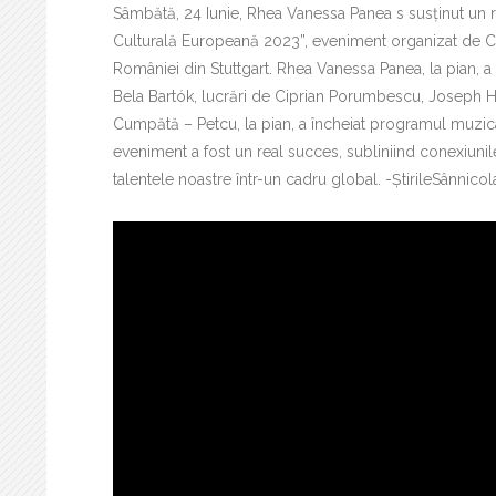
Sâmbătă, 24 Iunie, Rhea Vanessa Panea s susținut un re
Culturală Europeană 2023”, eveniment organizat de Con
României din Stuttgart. Rhea Vanessa Panea, la pian, 
Bela Bartók, lucrări de Ciprian Porumbescu, Joseph Ha
Cumpătă – Petcu, la pian, a încheiat programul muzica
eveniment a fost un real succes, subliniind conexiunil
talentele noastre într-un cadru global. -ȘtirileSânnico