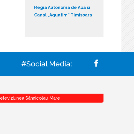
Regia Autonoma de Apa si
Canal „Aquatim” Timisoara
#Social Media:
eleviziunea Sânnicolau Mare