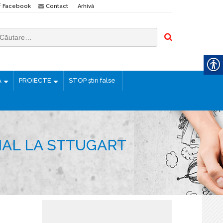
Facebook
Contact
Arhivă
Ă
PROIECTE
STOP știri false
IAL LA STTUGART