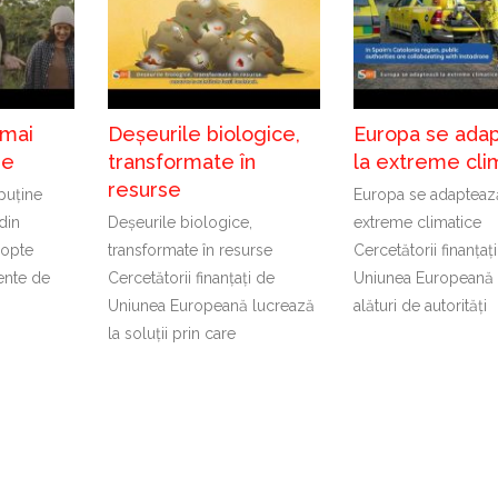
 mai
Deșeurile biologice,
Europa se ada
de
transformate în
la extreme cli
resurse
puține
Europa se adapteaz
din
Deșeurile biologice,
extreme climatice
dopte
transformate în resurse
Cercetătorii finanțaț
ente de
Cercetătorii finanțați de
Uniunea Europeană 
Uniunea Europeană lucrează
alături de autorități
la soluții prin care