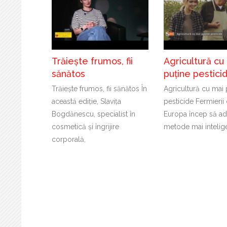
Trăiește frumos, fii
Agricultură cu
sănătos
puține pestici
Trăiește frumos, fii sănătos În
Agricultură cu mai 
această ediție, Slavița
pesticide Fermierii 
Bogdănescu, specialist în
Europa încep să a
cosmetică și îngrijire
metode mai intelig
corporală,