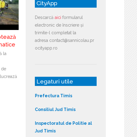
CityApp
Descarcă
aici
formularul
electronic de înscriere și
trimite-l completat la
ptează
adresa contact@sannicolau.pr
matice
ocityapp.ro
ă la
i de
lucrează
Legaturi utile
Prefectura Timis
Consiliul Jud Timis
Inspectoratul de Politie al
Jud Timis