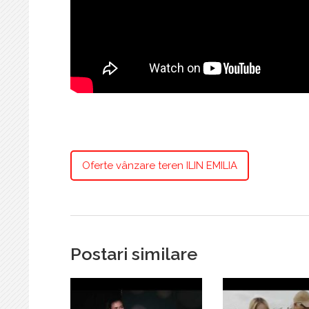
Oferte vânzare teren ILIN EMILIA
Postari similare