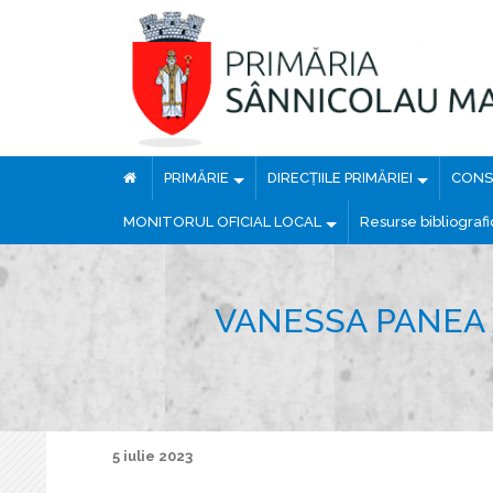
PRIMĂRIE
DIRECȚIILE PRIMĂRIEI
CONSI
MONITORUL OFICIAL LOCAL
Resurse bibliograf
VANESSA PANEA 
5 iulie 2023