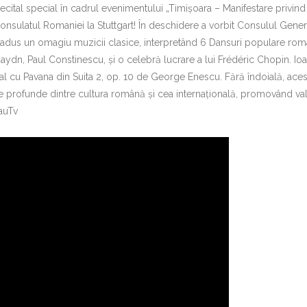
cital special în cadrul evenimentului „Timișoara – Manifestare privind
sulatul Romaniei la Stuttgart! În deschidere a vorbit Consulul Genera
a adus un omagiu muzicii clasice, interpretând 6 Dansuri populare rom
ydn, Paul Constinescu, și o celebră lucrare a lui Frédéric Chopin. Io
l cu Pavana din Suita 2, op. 10 de George Enescu. Fără îndoială, aces
e profunde dintre cultura română și cea internațională, promovând valo
lauTv