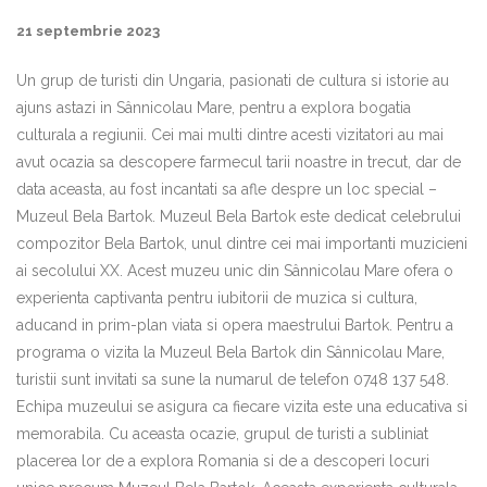
21 septembrie 2023
Un grup de turisti din Ungaria, pasionati de cultura si istorie au
ajuns astazi in Sânnicolau Mare, pentru a explora bogatia
culturala a regiunii. Cei mai multi dintre acesti vizitatori au mai
avut ocazia sa descopere farmecul tarii noastre in trecut, dar de
data aceasta, au fost incantati sa afle despre un loc special –
Muzeul Bela Bartok. Muzeul Bela Bartok este dedicat celebrului
compozitor Bela Bartok, unul dintre cei mai importanti muzicieni
ai secolului XX. Acest muzeu unic din Sânnicolau Mare ofera o
experienta captivanta pentru iubitorii de muzica si cultura,
aducand in prim-plan viata si opera maestrului Bartok. Pentru a
programa o vizita la Muzeul Bela Bartok din Sânnicolau Mare,
turistii sunt invitati sa sune la numarul de telefon 0748 137 548.
Echipa muzeului se asigura ca fiecare vizita este una educativa si
memorabila. Cu aceasta ocazie, grupul de turisti a subliniat
placerea lor de a explora Romania si de a descoperi locuri