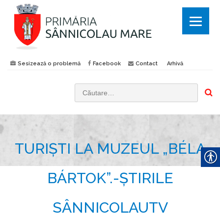
Sesizează o problemă
Facebook
Contact
Arhivă
C
a
u
t
TURIȘTI LA MUZEUL „BÉLA
ă
d
u
BÁRTOK”.-ȘTIRILE
p
ă
SÂNNICOLAUTV
: