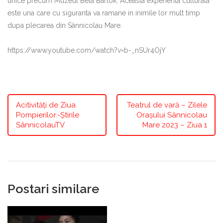
unice precum Muzeul Bela Bartok. Aceasta experienta culturala
este una care cu siguranta va ramane in inimile lor mult timp
dupa plecarea din Sânnicolau Mare.
https://www.youtube.com/watch?v=b-_nSUr4OjY
Acitivități de Ziua
Teatrul de vară – Zilele
Pompierilor.-Știrile
Orașului Sânnicolau
SânnicolauTV
Mare 2023 – Ziua 1
Postari similare