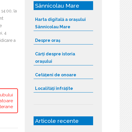
Sânnicolau Mare
 14:00, la
nt
Harta digitală a orașului
de
Sânnicolau Mare
i, 4
ridicare a
Despre oraș
Cărți despre istoria
orașului
Cetățeni de onoare
Localități înfrățite
lubului
ratoare
terane
Articole recente