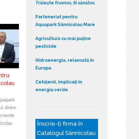
Trăiește frumos, fii sănătos
Parteneriat pentru
Aquapark Sânnicolau Mare
Agricultură cu mai puține
pesticide
Hidroenergia, relansată în
Europa
ntru
Cetățenii, implicați în
icolau
energia verde
Aquapark
l dintre
roiecte
Înscrie-ți firma în
nicolau
Catalogul Sânnicolau