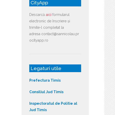
CityApp
Descarcă
aici
formularul
electronic de înscriere și
trimite-l completat la
adresa contact@sannicolau.pr
ocityapp.ro
Legaturi utile
Prefectura Timis
Consiliul Jud Timis
Inspectoratul de Politie al
Jud Timis