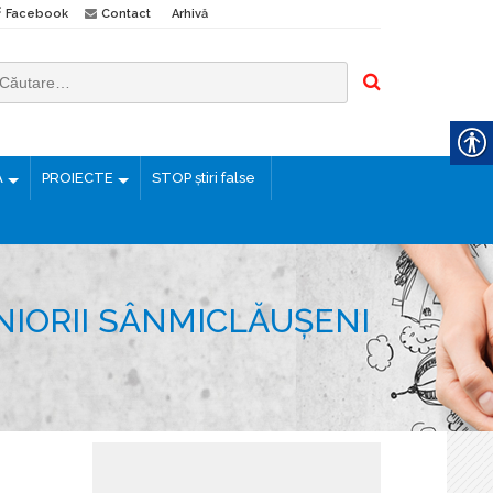
Facebook
Contact
Arhivă
Ă
PROIECTE
STOP știri false
ENIORII SÂNMICLĂUȘENI