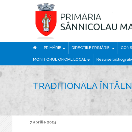
PRIMĂRIE
DIRECȚIILE PRIMĂRIEI
CONSI
MONITORUL OFICIAL LOCAL
Resurse bibliograf
TRADIȚIONALA ÎNTÂLNI
7 aprilie 2024