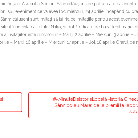
Sânmiclăușeni Asociația Seniorii Sânmiclăușeni are plăcerea de a anunța
brii săi, eveniment ce va avea loc miercuri, 24 aprilie, începând cu ora
Sânmiclăușeni sunt invitați să își ridice invitațiile pentru acest evenime
, situat în incinta castelului Nako, și pot fi ridicate pe baza legitimației 
 invitațiilor este următorul: – Marți, 2 aprilie – Miercuri, 3 aprilie – Jo
aprilie – Marți, 16 aprilie – Miercuri, 17 aprilie – Joi, 18 aprilie Orarul de 
și
#5MinuteDeIstorieLocală -Istoria Cinec
Sânnicolau Mare: de la premii la labo
sub