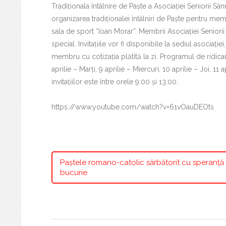
Tradiționala întâlnire de Paște a Asociației Seniorii 
organizarea tradiționalei întâlniri de Paște pentru mem
sala de sport “Ioan Morar”. Membrii Asociației Seniorii 
special. Invitațiile vor fi disponibile la sediul asociației
membru cu cotizația plătită la zi. Programul de ridicare a
aprilie – Marți, 9 aprilie – Miercuri, 10 aprilie – Joi, 11 
invitațiilor este între orele 9:00 și 13:00.
https://www.youtube.com/watch?v=61vOauDEOts
Paștele romano-catolic sărbătorit cu speranță 
bucurie