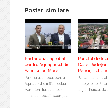
Postari similare
Parteneriat aprobat
Punctul de lucr
pentru Aquaparkul din
Casei Județen
Sânnicolau Mare
Pensii, închis 
Parteneriat aprobat pentru
Punctul de lucru al
Aquaparkul din Sânnicolau
Județene de Pensii,
Mare Consiliul Județean
august Punctul de l
Timiș a aprobat în ședința din