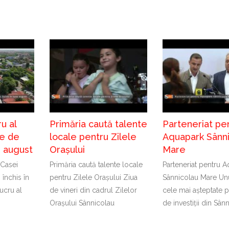
u al
Primăria caută talente
Parteneriat pe
e de
locale pentru Zilele
Aquapark Sânn
în august
Orașului
Mare
 Casei
Primăria caută talente locale
Parteneriat pentru 
 închis în
pentru Zilele Orașului Ziua
Sânnicolau Mare Unu
ucru al
de vineri din cadrul Zilelor
cele mai așteptate p
Orașului Sânnicolau
de investiții din Sân