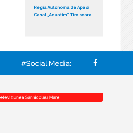
Regia Autonoma de Apa si
Canal „Aquatim” Timisoara
#Social Media:
eleviziunea Sânnicolau Mare