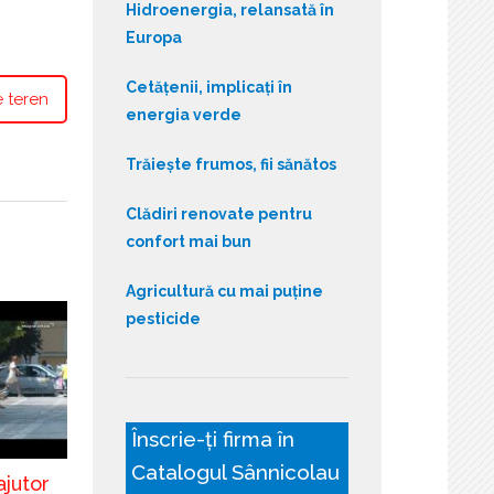
Hidroenergia, relansată în
Europa
Cetățenii, implicați în
 teren
energia verde
Trăiește frumos, fii sănătos
Clădiri renovate pentru
confort mai bun
Agricultură cu mai puține
pesticide
Înscrie-ți firma în
Catalogul Sânnicolau
ajutor