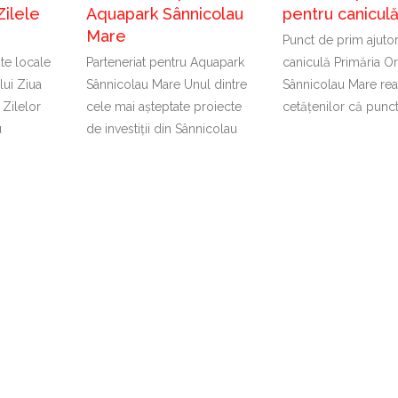
Zilele
Aquapark Sânnicolau
pentru canicul
Mare
Punct de prim ajuto
nte locale
Parteneriat pentru Aquapark
caniculă Primăria Or
lui Ziua
Sânnicolau Mare Unul dintre
Sânnicolau Mare rea
 Zilelor
cele mai așteptate proiecte
cetățenilor că punc
u
de investiții din Sânnicolau