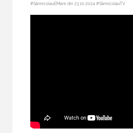
#SânnicolauEMare din 23.10.2024 #SânnicolauTV