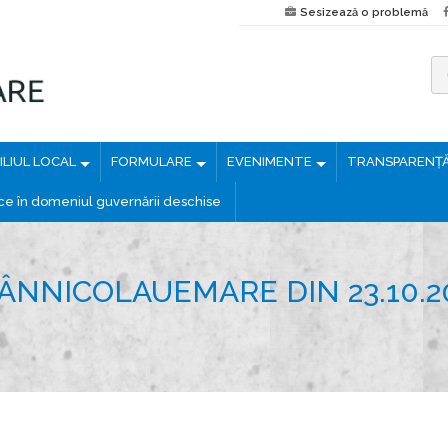
Sesizează o problemă
C
a
u
LIUL LOCAL
FORMULARE
EVENIMENTE
TRANSPARENȚ
t
ă
ice în domeniul guvernării deschise
d
u
p
ÂNNICOLAUEMARE DIN 23.10.2
ă
: