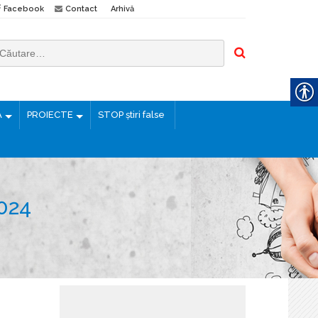
Facebook
Contact
Arhivă
Ă
PROIECTE
STOP știri false
024