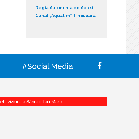
Regia Autonoma de Apa si
Canal „Aquatim” Timisoara
#Social Media:
eleviziunea Sânnicolau Mare