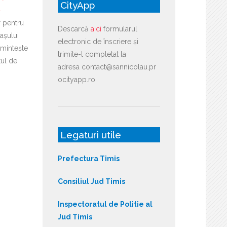
CityApp
ă
r pentru
Descarcă
aici
formularul
așului
electronic de înscriere și
mintește
trimite-l completat la
tul de
adresa contact@sannicolau.pr
ocityapp.ro
Legaturi utile
Prefectura Timis
Consiliul Jud Timis
Inspectoratul de Politie al
Jud Timis