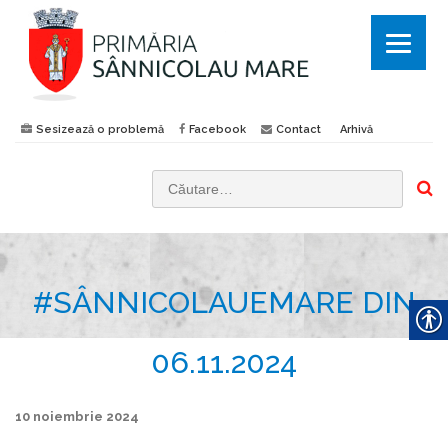
Sesizează o problemă
Facebook
Contact
Arhivă
C
a
u
t
#SÂNNICOLAUEMARE DIN
ă
d
u
06.11.2024
p
ă
10 noiembrie 2024
: