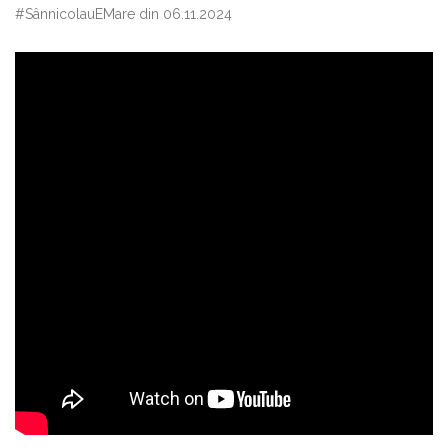
#SânnicolauEMare din 06.11.2024