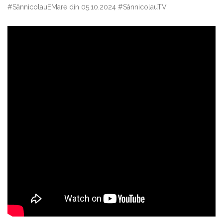
#SânnicolauEMare din 05.10.2024 #SânnicolauTV