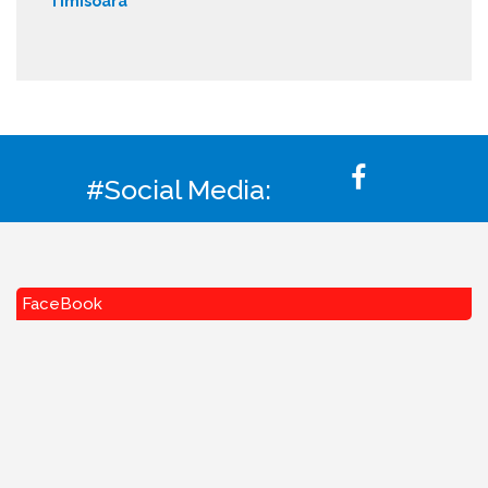
Timisoara
#Social Media:
FaceBook