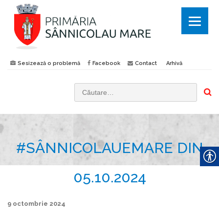
Sesizează o problemă
Facebook
Contact
Arhivă
C
a
u
t
#SÂNNICOLAUEMARE DIN
ă
d
u
05.10.2024
p
ă
9 octombrie 2024
: