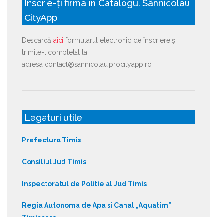
Înscrie-ți firma în Catalogul Sânnicolau
CityApp
Descarcă
aici
formularul electronic de înscriere și
trimite-l completat la
adresa contact@sannicolau.procityapp.ro
Legaturi utile
Prefectura Timis
Consiliul Jud Timis
Inspectoratul de Politie al Jud Timis
Regia Autonoma de Apa si Canal „Aquatim”