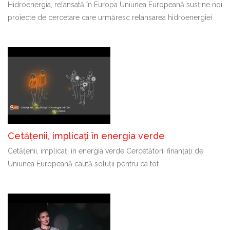
Hidroenergia, relansată în Europa Uniunea Europeană susține noi
proiecte de cercetare care urmăresc relansarea hidroenergiei
Cetățenii, implicați în energia verde
Cetățenii, implicați în energia verde Cercetătorii finanțați de
Uniunea Europeană caută soluții pentru ca tot