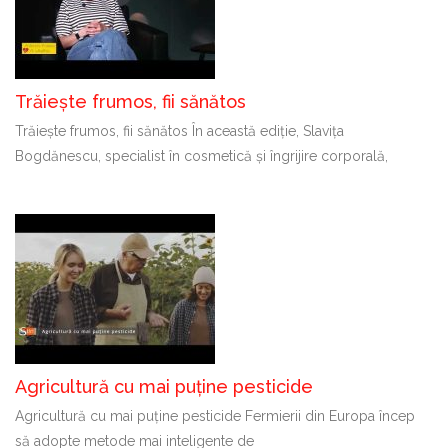
Trăiește frumos, fii sănătos
Trăiește frumos, fii sănătos În această ediție, Slavița
Bogdănescu, specialist în cosmetică și îngrijire corporală,
Agricultură cu mai puține pesticide
Agricultură cu mai puține pesticide Fermierii din Europa încep
să adopte metode mai inteligente de