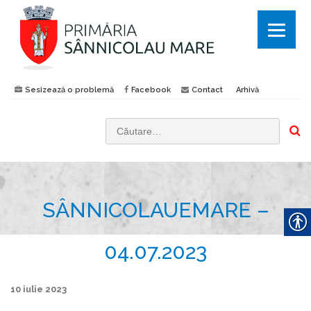
Sesizează o problemă
Facebook
Contact
Arhivă
C
a
u
t
SÂNNICOLAUEMARE –
ă
d
u
04.07.2023
p
ă
10 iulie 2023
: