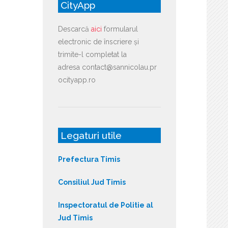
CityApp
Descarcă
aici
formularul
electronic de înscriere și
trimite-l completat la
adresa contact@sannicolau.pr
ocityapp.ro
Legaturi utile
Prefectura Timis
Consiliul Jud Timis
Inspectoratul de Politie al
Jud Timis