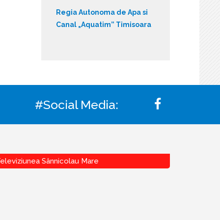
Regia Autonoma de Apa si
Canal „Aquatim” Timisoara
#Social Media:
eleviziunea Sânnicolau Mare