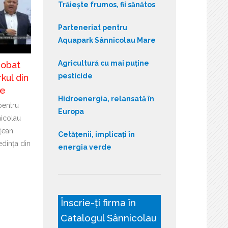
Trăiește frumos, fii sănătos
Parteneriat pentru
Aquapark Sânnicolau Mare
Agricultură cu mai puține
robat
pesticide
kul din
re
Hidroenergia, relansată în
pentru
Europa
icolau
țean
Cetățenii, implicați în
edința din
energia verde
Înscrie-ți firma în
Catalogul Sânnicolau