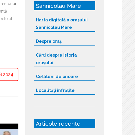
area unui
Sânnicolau Mare
ență
ecte al
Harta digitală a orașului
Sânnicolau Mare
Despre oraș
Cărți despre istoria
orașului
8.2024
Cetățeni de onoare
Localități înfrățite
Articole recente