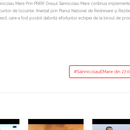
 Sânnicolau Mare Prin PNRR Orașul Sânnicolau Mare continuă implement
urilor de locuințe, finanțat prin Planul Național de Redresare și Rezili
ect, care a fost posibil datorită eforturilor echipei de la biroul de proi
#SânnicolauEMare din 27.0