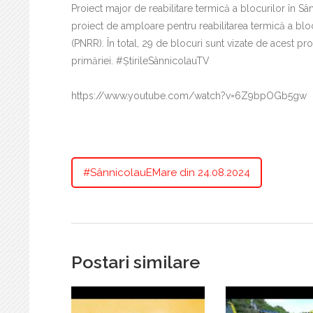
Proiect major de reabilitare termică a blocurilor în
proiect de amploare pentru reabilitarea termică a bloc
(PNRR). În total, 29 de blocuri sunt vizate de acest proi
primăriei. #ȘtirileSânnicolauTV
https://www.youtube.com/watch?v=6Z9bpOGb5gw
#SânnicolauEMare din 24.08.2024
Postari similare