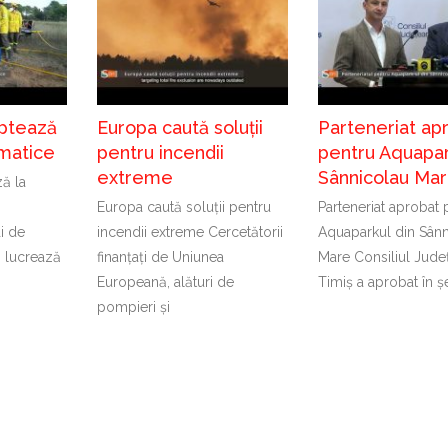
ptează
Europa caută soluții
Parteneriat ap
imatice
pentru incendii
pentru Aquapar
extreme
Sânnicolau Ma
ă la
Europa caută soluții pentru
Parteneriat aprobat 
ți de
incendii extreme Cercetătorii
Aquaparkul din Sânn
 lucrează
finanțați de Uniunea
Mare Consiliul Jude
Europeană, alături de
Timiș a aprobat în ș
pompieri și