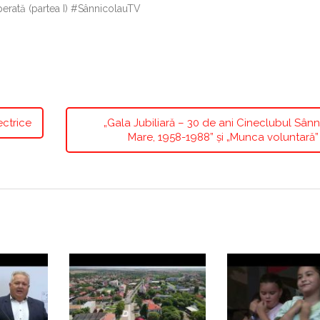
perată (partea I) #SânnicolauTV
ectrice
„Gala Jubiliară – 30 de ani Cineclubul Sân
Mare, 1958-1988” și „Munca voluntară”