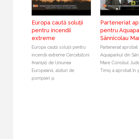
Europa caută soluții
Parteneriat a
pentru incendii
pentru Aquapar
extreme
Sânnicolau Ma
Europa caută soluții pentru
Parteneriat aprobat
incendii extreme Cercetătorii
Aquaparkul din Sân
finanțați de Uniunea
Mare Consiliul Jud
Europeană, alături de
Timiș a aprobat în 
pompieri și