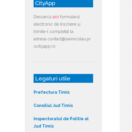
CityApp
Descarcă
aici
formularul
electronic de înscriere și
trimite-l completat la
adresa contact@sannicolau.pr
ocityapp.ro
Legaturi utile
Prefectura Timis
Consiliul Jud Timis
Inspectoratul de Politie al
Jud Timis