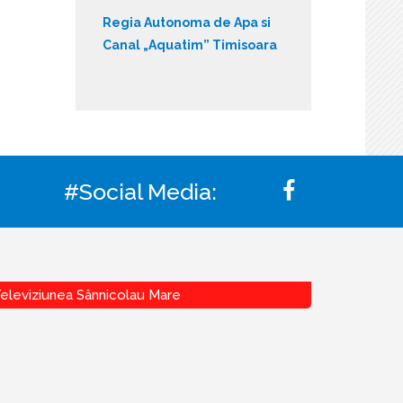
Regia Autonoma de Apa si
Canal „Aquatim” Timisoara
#Social Media:
eleviziunea Sânnicolau Mare