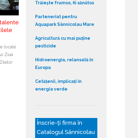
Trăiește frumos, fii sănătos
Parteneriat pentru
talente
Aquapark Sânnicolau Mare
ilele
Agricultură cu mai puține
pesticide
te locale
ui Ziua
Hidroenergia, relansată în
Zilelor
Europa
Cetățenii, implicați în
energia verde
Înscrie-ți firma în
Catalogul Sânnicolau