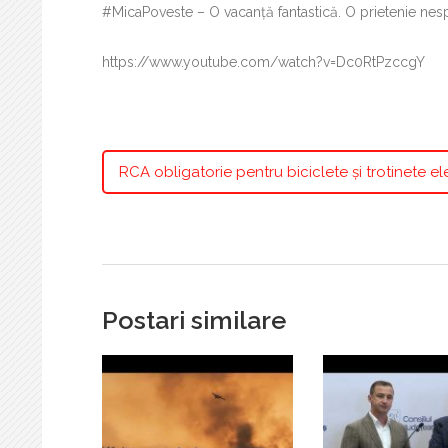
#MicaPoveste – O vacanță fantastică. O prietenie nes
https://www.youtube.com/watch?v=Dc0RtPzccgY
RCA obligatorie pentru biciclete și trotinete el
Postari similare