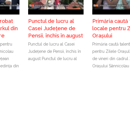
probat
Punctul de lucru al
Primăria caută 
kul din
Casei Județene de
locale pentru Z
re
Pensii, închis în august
Orașului
 pentru
Punctul de lucru al Casei
Primăria caută talen
nicolau
Județene de Pensii, închis în
pentru Zilele Orașul
ețean
august Punctul de lucru al
de vineri din cadrul 
ședința din
Orașului Sânnicolau