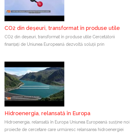
CO2 din deșeuri, transformat în produse utile
CO2 din deșeuri, transformat în produse utile Cercetătorii
finanțați de Uniunea Europeană dezvoltă soluții prin
Hidroenergia, relansată în Europa
Hidroenergia, relansată în Europa Uniunea Europeană susține noi
proiecte de cercetare care urmăresc relansarea hidroenergiei