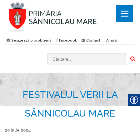
Sesizează o problemă
Facebook
Contact
Arhivă
C
a
u
t
FESTIVALUL VERII LA
ă
d
u
SÂNNICOLAU MARE
p
ă
20 iulie 2024
: