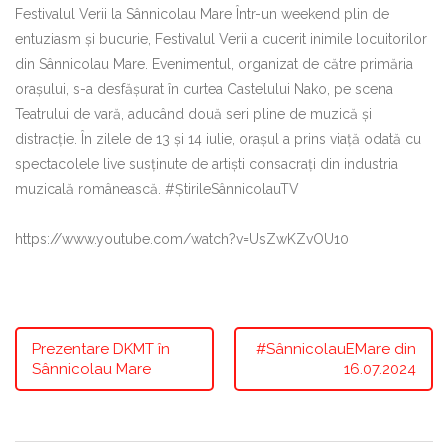
Festivalul Verii la Sânnicolau Mare Într-un weekend plin de
entuziasm și bucurie, Festivalul Verii a cucerit inimile locuitorilor
din Sânnicolau Mare. Evenimentul, organizat de către primăria
orașului, s-a desfășurat în curtea Castelului Nako, pe scena
Teatrului de vară, aducând două seri pline de muzică și
distracție. În zilele de 13 și 14 iulie, orașul a prins viață odată cu
spectacolele live susținute de artiști consacrați din industria
muzicală românească. #ȘtirileSânnicolauTV
https://www.youtube.com/watch?v=UsZwKZvOU10
Prezentare DKMT în
#SânnicolauEMare din
Sânnicolau Mare
16.07.2024