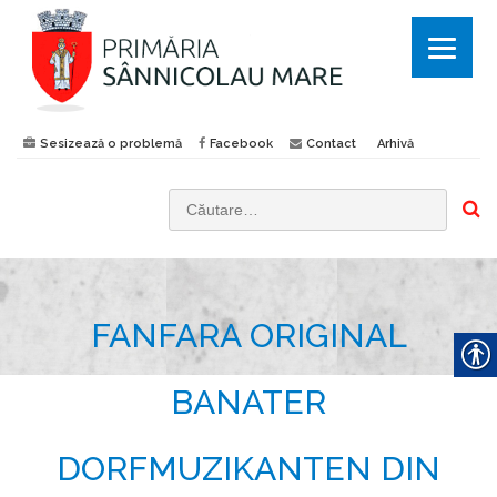
Sesizează o problemă
Facebook
Contact
Arhivă
C
a
u
t
FANFARA ORIGINAL
ă
d
u
BANATER
p
ă
DORFMUZIKANTEN DIN
: