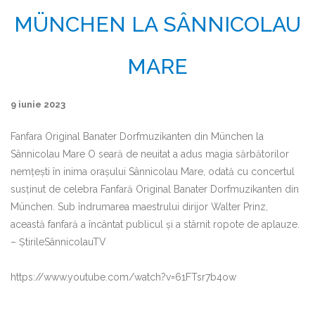
MÜNCHEN LA SÂNNICOLAU
MARE
9 iunie 2023
Fanfara Original Banater Dorfmuzikanten din München la
Sânnicolau Mare O seară de neuitat a adus magia sărbătorilor
nemțești în inima orașului Sânnicolau Mare, odată cu concertul
susținut de celebra Fanfară Original Banater Dorfmuzikanten din
München. Sub îndrumarea maestrului dirijor Walter Prinz,
această fanfară a încântat publicul și a stârnit ropote de aplauze.
– ȘtirileSânnicolauTV
https://www.youtube.com/watch?v=61FTsr7b4ow