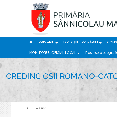
PRIMĂRIE
DIRECȚIILE PRIMĂRIEI
CONSI
MONITORUL OFICIAL LOCAL
Resurse bibliograf
CREDINCIOȘII ROMANO-CATOL
1 iunie 2021