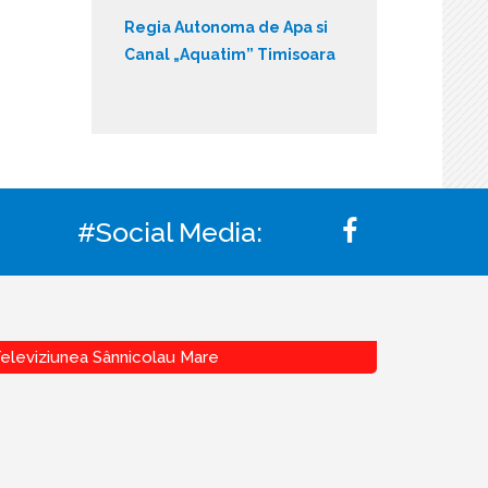
Regia Autonoma de Apa si
Canal „Aquatim” Timisoara
#Social Media:
eleviziunea Sânnicolau Mare