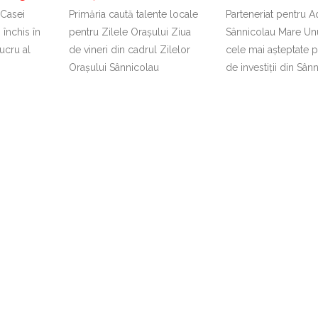
 Casei
Primăria caută talente locale
Parteneriat pentru 
 închis în
pentru Zilele Orașului Ziua
Sânnicolau Mare Unu
ucru al
de vineri din cadrul Zilelor
cele mai așteptate p
Orașului Sânnicolau
de investiții din Sân