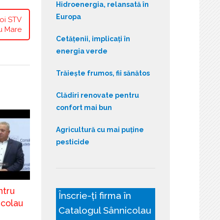
Hidroenergia, relansată în
Europa
oi STV
u Mare
Cetățenii, implicați în
energia verde
Trăiește frumos, fii sănătos
Clădiri renovate pentru
confort mai bun
Agricultură cu mai puține
pesticide
ntru
Înscrie-ți firma în
icolau
Catalogul Sânnicolau