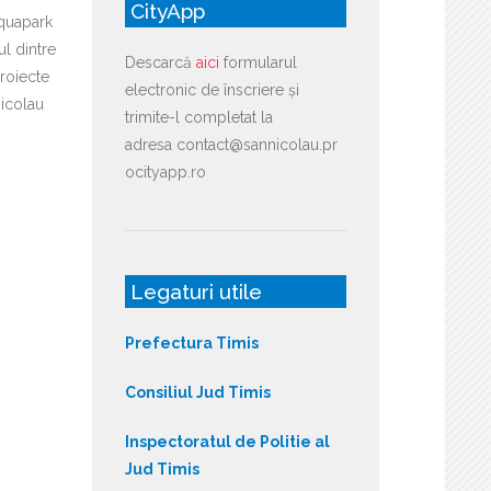
CityApp
Aquapark
l dintre
Descarcă
aici
formularul
roiecte
electronic de înscriere și
nicolau
trimite-l completat la
adresa contact@sannicolau.pr
ocityapp.ro
Legaturi utile
Prefectura Timis
Consiliul Jud Timis
Inspectoratul de Politie al
Jud Timis