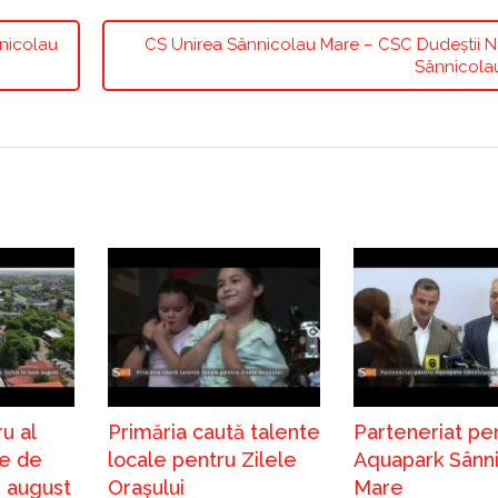
nnicolau
CS Unirea Sânnicolau Mare – CSC Dudeștii N
Sânnicola
u al
Primăria caută talente
Parteneriat pe
e de
locale pentru Zilele
Aquapark Sânn
în august
Orașului
Mare