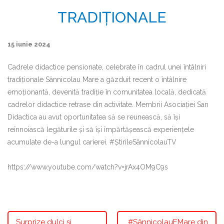
TRADIȚIONALE
15 iunie 2024
Cadrele didactice pensionate, celebrate în cadrul unei întâlniri
tradiționale Sânnicolau Mare a găzduit recent o întâlnire
emoționantă, devenită tradiție în comunitatea locală, dedicată
cadrelor didactice retrase din activitate. Membrii Asociației San
Didactica au avut oportunitatea să se reunească, să își
reînnoiască legăturile și să își împărtășească experiențele
acumulate de-a lungul carierei. #ȘtirileSânnicolauTV
https://www.youtube.com/watch?v=jrAx4OM9C9s
Surprize dulci și
#SânnicolauEMare din