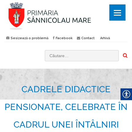
Sesizează o problemă
Facebook
Contact
Arhivă
C
a
u
t
CADRELE DIDACTICE
ă
d
u
PENSIONATE, CELEBRATE ÎN
p
ă
CADRUL UNEI ÎNTÂLNIRI
: