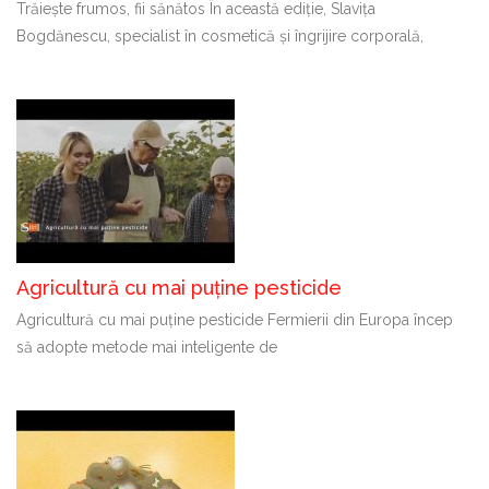
Trăiește frumos, fii sănătos În această ediție, Slavița
Bogdănescu, specialist în cosmetică și îngrijire corporală,
Agricultură cu mai puține pesticide
Agricultură cu mai puține pesticide Fermierii din Europa încep
să adopte metode mai inteligente de