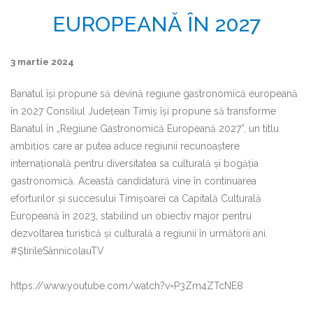
EUROPEANĂ ÎN 2027
3 martie 2024
Banatul își propune să devină regiune gastronomică europeană
în 2027 Consiliul Județean Timiș își propune să transforme
Banatul în „Regiune Gastronomică Europeană 2027”, un titlu
ambițios care ar putea aduce regiunii recunoaștere
internațională pentru diversitatea sa culturală și bogăția
gastronomică. Această candidatură vine în continuarea
eforturilor și succesului Timișoarei ca Capitală Culturală
Europeană în 2023, stabilind un obiectiv major pentru
dezvoltarea turistică și culturală a regiunii în următorii ani.
#ȘtirileSânnicolauTV
https://www.youtube.com/watch?v=P3Zm4ZTcNE8