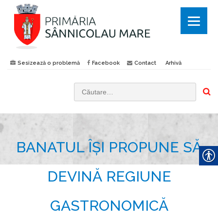
Sesizează o problemă
Facebook
Contact
Arhivă
C
a
u
t
BANATUL ÎȘI PROPUNE SĂ
ă
d
u
DEVINĂ REGIUNE
p
ă
GASTRONOMICĂ
: