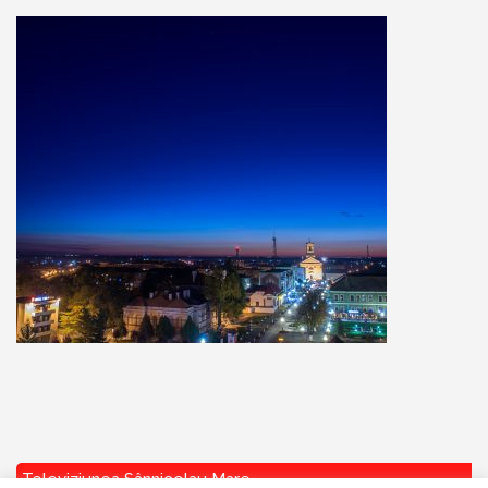
Televiziunea Sânnicolau Mare