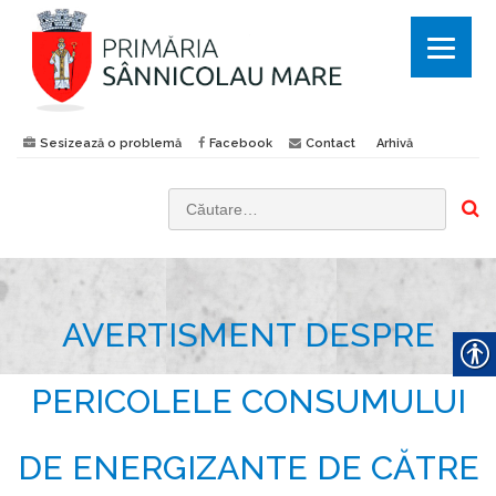
Sesizează o problemă
Facebook
Contact
Arhivă
C
a
u
t
AVERTISMENT DESPRE
ă
d
u
PERICOLELE CONSUMULUI
p
ă
DE ENERGIZANTE DE CĂTRE
: