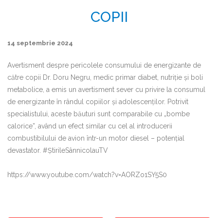
COPII
14 septembrie 2024
Avertisment despre pericolele consumului de energizante de
către copii Dr. Doru Negru, medic primar diabet, nutriţie şi boli
metabolice, a emis un avertisment sever cu privire la consumul
de energizante în rândul copiilor şi adolescenţilor. Potrivit
specialistului, aceste băuturi sunt comparabile cu „bombe
calorice”, având un efect similar cu cel al introducerii
combustibilului de avion într-un motor diesel – potențial
devastator. #ȘtirileSânnicolauTV
https://www.youtube.com/watch?v=AORZo1SY5S0